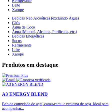
Refrigerante
Leite
Xarope
Bebidas Não Alcoólicas (excluindo Água)
Chás
Água de Coco
Água (Mineral, Alcalina, Purificada, etc.)
Bebidas Energéticas
Sucos
Refrigerante
Leite
Xarope
Produtos em destaque
A3 ENERGY BLEND
Bebida congelada de açaí, camu-camu e proteína de soja. Ideal para
acompanhar...