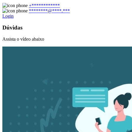
+************
********@****.***
Login
Dúvidas
Assista o vídeo abaixo