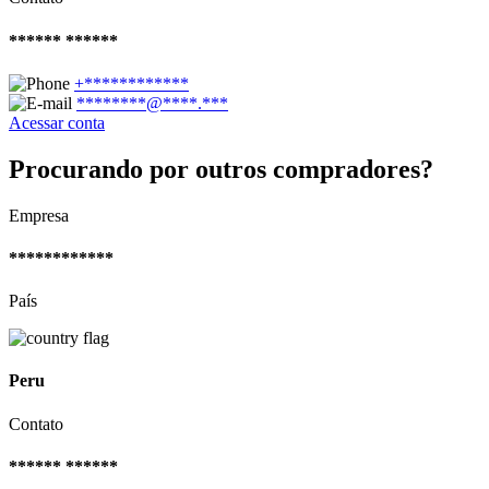
****** ******
+************
********@****.***
Acessar conta
Procurando por outros compradores?
Empresa
************
País
Peru
Contato
****** ******