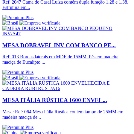
Ref: 2047 Cama de Casal Luíza contém dupla furação 1,28 e 1,38.
Estrutura em...
MESA DOBRAVEL INV COM BANCO PE...
Ref: 013 Bordas laterais em MDF de 15MM. Pés em madeira
maciça de Eucalipto....
MESA ITÁLIA RÚSTICA 1600 ENVEL...
Mesa: Ref: 064 Mesa Itália Rústica contém tampo de 25MM em
madeira maciça de...