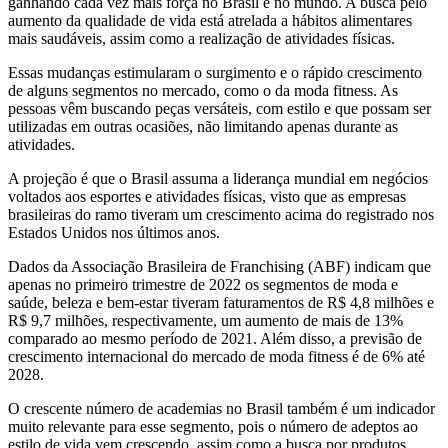
ganhando cada vez mais força no Brasil e no mundo. A busca pelo
aumento da qualidade de vida está atrelada a hábitos alimentares
mais saudáveis, assim como a realização de atividades físicas.
Essas mudanças estimularam o surgimento e o rápido crescimento
de alguns segmentos no mercado, como o da moda fitness. As
pessoas vêm buscando peças versáteis, com estilo e que possam ser
utilizadas em outras ocasiões, não limitando apenas durante as
atividades.
A projeção é que o Brasil assuma a liderança mundial em negócios
voltados aos esportes e atividades físicas, visto que as empresas
brasileiras do ramo tiveram um crescimento acima do registrado nos
Estados Unidos nos últimos anos.
Dados da Associação Brasileira de Franchising (ABF) indicam que
apenas no primeiro trimestre de 2022 os segmentos de moda e
saúde, beleza e bem-estar tiveram faturamentos de R$ 4,8 milhões e
R$ 9,7 milhões, respectivamente, um aumento de mais de 13%
comparado ao mesmo período de 2021. Além disso, a previsão de
crescimento internacional do mercado de moda fitness é de 6% até
2028.
O crescente número de academias no Brasil também é um indicador
muito relevante para esse segmento, pois o número de adeptos ao
estilo de vida vem crescendo, assim como a busca por produtos