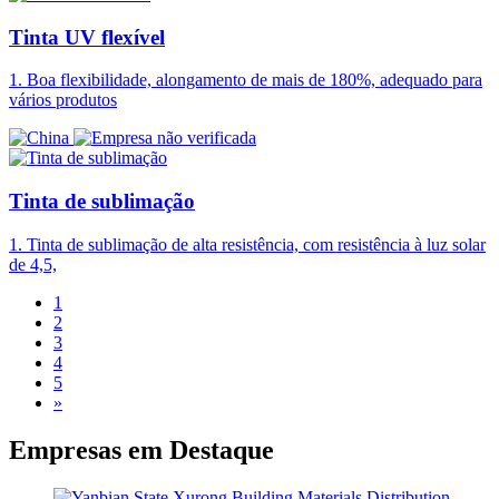
Tinta UV flexível
1. Boa flexibilidade, alongamento de mais de 180%, adequado para
vários produtos
Tinta de sublimação
1. Tinta de sublimação de alta resistência, com resistência à luz solar
de 4,5,
1
2
3
4
5
»
Empresas em
Destaque