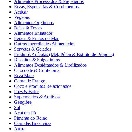
Alimentos Processados & Preparados
Ervas, Especiarias & Condimentos
Açúcar
Vegetais
Alimentos Orgânicos
Balas & Doces
Alimentos Enlatados
Peixes & Frutos do Mar
Outros Ingredientes Alimentícios
Sorvetes & Gelados
Produtos Apícolas (Mel, Pólen & Extrato de Própolis)
Biscoitos & Salgadinhos
Alimentos Desidratados & Liofilizados
Chocolate & Confeitaria
Erva Mate
Carne de Frango
Coco e Produtos Relacionados
Pães & Bolos
Suplementos & Aditivos
Gengibre
Sal
Açaí em Pó
Pimenta do Reino
Comidas Brasileiras
Arroz