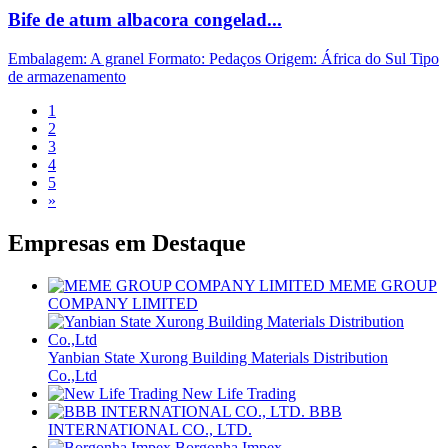
Bife de atum albacora congelad...
Embalagem: A granel Formato: Pedaços Origem: África do Sul Tipo
de armazenamento
1
2
3
4
5
»
Empresas em
Destaque
MEME GROUP
COMPANY LIMITED
Yanbian State Xurong Building Materials Distribution
Co.,Ltd
New Life Trading
BBB
INTERNATIONAL CO., LTD.
Borgonha Impex