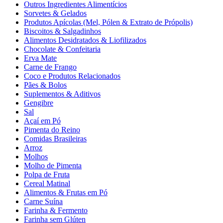
Outros Ingredientes Alimentícios
Sorvetes & Gelados
Produtos Apícolas (Mel, Pólen & Extrato de Própolis)
Biscoitos & Salgadinhos
Alimentos Desidratados & Liofilizados
Chocolate & Confeitaria
Erva Mate
Carne de Frango
Coco e Produtos Relacionados
Pães & Bolos
Suplementos & Aditivos
Gengibre
Sal
Açaí em Pó
Pimenta do Reino
Comidas Brasileiras
Arroz
Molhos
Molho de Pimenta
Polpa de Fruta
Cereal Matinal
Alimentos & Frutas em Pó
Carne Suína
Farinha & Fermento
Farinha sem Glúten