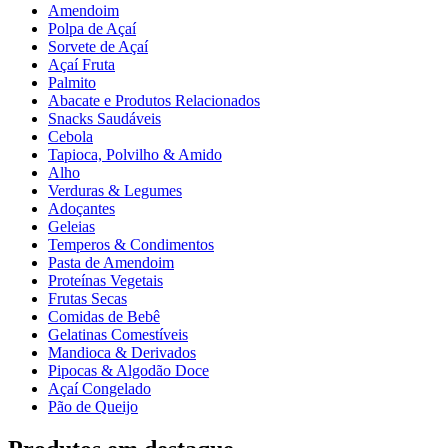
Amendoim
Polpa de Açaí
Sorvete de Açaí
Açaí Fruta
Palmito
Abacate e Produtos Relacionados
Snacks Saudáveis
Cebola
Tapioca, Polvilho & Amido
Alho
Verduras & Legumes
Adoçantes
Geleias
Temperos & Condimentos
Pasta de Amendoim
Proteínas Vegetais
Frutas Secas
Comidas de Bebê
Gelatinas Comestíveis
Mandioca & Derivados
Pipocas & Algodão Doce
Açaí Congelado
Pão de Queijo