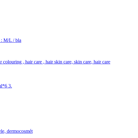
 M/L / bla
l*6 3.
ele, dermocosmét