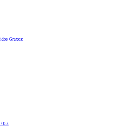
cidos Graxos:
/ bla