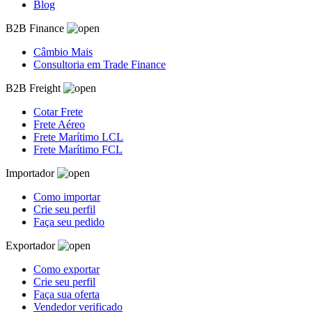
Blog
B2B Finance
Câmbio Mais
Consultoria em Trade Finance
B2B Freight
Cotar Frete
Frete Aéreo
Frete Marítimo LCL
Frete Marítimo FCL
Importador
Como importar
Crie seu perfil
Faça seu pedido
Exportador
Como exportar
Crie seu perfil
Faça sua oferta
Vendedor verificado