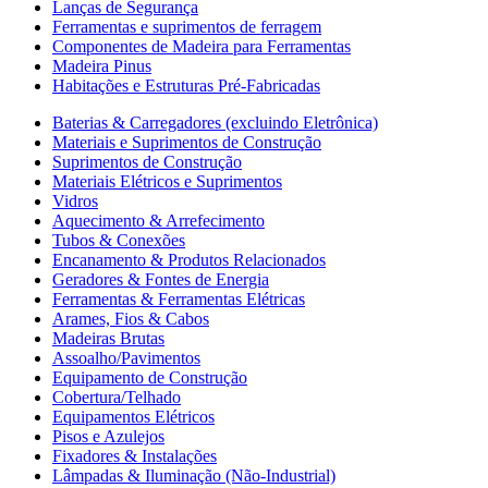
Lanças de Segurança
Ferramentas e suprimentos de ferragem
Componentes de Madeira para Ferramentas
Madeira Pinus
Habitações e Estruturas Pré-Fabricadas
Baterias & Carregadores (excluindo Eletrônica)
Materiais e Suprimentos de Construção
Suprimentos de Construção
Materiais Elétricos e Suprimentos
Vidros
Aquecimento & Arrefecimento
Tubos & Conexões
Encanamento & Produtos Relacionados
Geradores & Fontes de Energia
Ferramentas & Ferramentas Elétricas
Arames, Fios & Cabos
Madeiras Brutas
Assoalho/Pavimentos
Equipamento de Construção
Cobertura/Telhado
Equipamentos Elétricos
Pisos e Azulejos
Fixadores & Instalações
Lâmpadas & Iluminação (Não-Industrial)