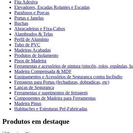
Fita Adesiva
Elevadores, Escadas Rolantes e Escadas
Parafusos e Porcas
Portas e Janelas
Buchas
Abraçadeiras e Fixa-Cabos
Alambrados & Telas
Perfil de Alumínio
Tubo de PVC
Madeiras Acabadas
Produtos de Isolamento
Pisos de Madeira
Ferramentas e acessórios de pintura (pincéis, rolos, espátulas, ba
Madeira Compensada & MDF
Equipamentos e Acessórios de Segurança contra Incêndio
Ferragens para Portas (fechaduras, dobradiças, etc)
Lanças de Segurança
Ferramentas e suprimentos de ferragem
Componentes de Madeira para Ferramentas
Madeira Pinus
Habitações e Estruturas Pré-Fabricadas
Produtos em destaque