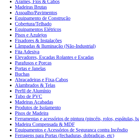
Arames, Fios & Cabos
Madeiras Brutas
Assoalho/Pavimentos
Equipamento de Construção
Cobertura/Telhado
Equipamentos Elétricos
Pisos e Azulejos
Fixadores & Instalações
Lâmpadas & Iluminação (Não-Industrial)
Fita Adesiva
Elevadores, Escadas Rolantes e Escadas
Parafusos e Porcas
Portas e Janelas
Buchas
Abraçadeiras e Fixa-Cabos
Alambrados & Telas
Perfil de Alumínio
Tubo de PVC
Madeiras Acabadas
Produtos de Isolamento
Pisos de Madeira
Ferramentas e acessórios de pintura (pincéis, rolos, espátulas, ba
Madeira Compensada & MDF
Equipamentos e Acessórios de Segurança contra Incêndio
Ferragens para Portas (fechaduras, dobradiças, etc)