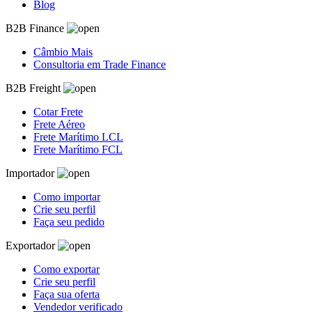
Blog
B2B Finance
Câmbio Mais
Consultoria em Trade Finance
B2B Freight
Cotar Frete
Frete Aéreo
Frete Marítimo LCL
Frete Marítimo FCL
Importador
Como importar
Crie seu perfil
Faça seu pedido
Exportador
Como exportar
Crie seu perfil
Faça sua oferta
Vendedor verificado