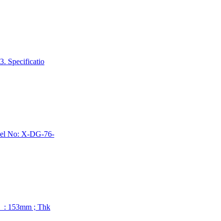
. Specificatio
del No: X-DG-76-
m）: 153mm ; Thk