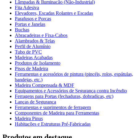
Lâmpadas & Iluminação (Não-Industrial)
Fita Adesiva
Elevadores, Escadas Rolantes e Escadas
Parafusos e Porcas
Portas e Janelas
Buchas
Abraçadeiras e Fixa-Cabos
Alambrados & Telas
Perfil de Alumínio
Tubo de PVC
Madeiras Acabadas
Produtos de Isolamento
Pisos de Madeira
Ferramentas e acessórios de pintura (pincéis, rolos, espátulas,
bandejas, etc.)
Madeira Compensada & MDF
Equipamentos e Acessórios de Segurança contra Incêndio
Ferragens para Portas (fechaduras, dobradiças, etc)
Lanças de Segurança
Ferramentas e suprimentos de ferragem
Componentes de Madeira para Ferramentas
Madeira Pinus
Habitações e Estruturas Pré-Fabricadas
Produtos em destaque