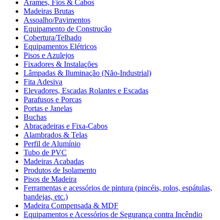
Arames, Fios & Cabos
Madeiras Brutas
Assoalho/Pavimentos
Equipamento de Construção
Cobertura/Telhado
Equipamentos Elétricos
Pisos e Azulejos
Fixadores & Instalações
Lâmpadas & Iluminação (Não-Industrial)
Fita Adesiva
Elevadores, Escadas Rolantes e Escadas
Parafusos e Porcas
Portas e Janelas
Buchas
Abraçadeiras e Fixa-Cabos
Alambrados & Telas
Perfil de Alumínio
Tubo de PVC
Madeiras Acabadas
Produtos de Isolamento
Pisos de Madeira
Ferramentas e acessórios de pintura (pincéis, rolos, espátulas,
bandejas, etc.)
Madeira Compensada & MDF
Equipamentos e Acessórios de Segurança contra Incêndio