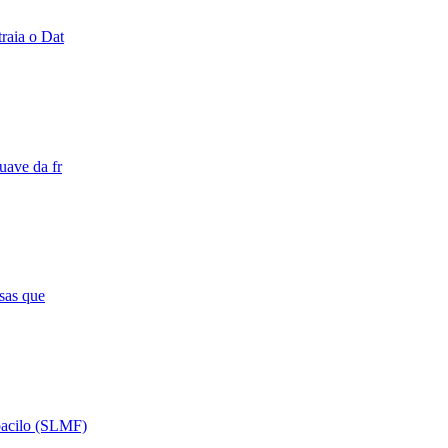
traia o Dat
uave da fr
sas que
obacilo (SLMF)