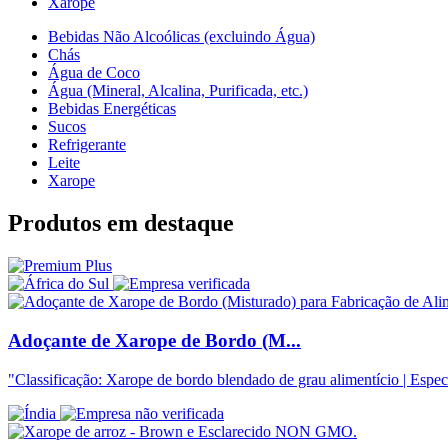
Xarope
Bebidas Não Alcoólicas (excluindo Água)
Chás
Água de Coco
Água (Mineral, Alcalina, Purificada, etc.)
Bebidas Energéticas
Sucos
Refrigerante
Leite
Xarope
Produtos em destaque
Adoçante de Xarope de Bordo (M...
"Classificação: Xarope de bordo blendado de grau alimentício | Especi