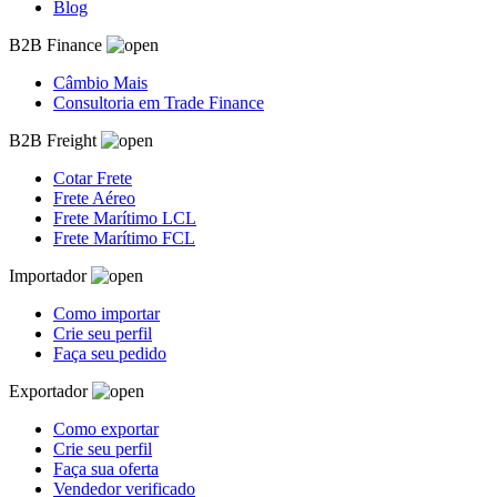
Blog
B2B Finance
Câmbio Mais
Consultoria em Trade Finance
B2B Freight
Cotar Frete
Frete Aéreo
Frete Marítimo LCL
Frete Marítimo FCL
Importador
Como importar
Crie seu perfil
Faça seu pedido
Exportador
Como exportar
Crie seu perfil
Faça sua oferta
Vendedor verificado