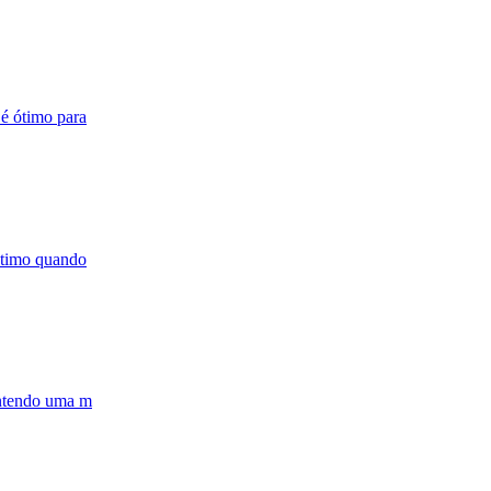
 é ótimo para
 ótimo quando
ontendo uma m