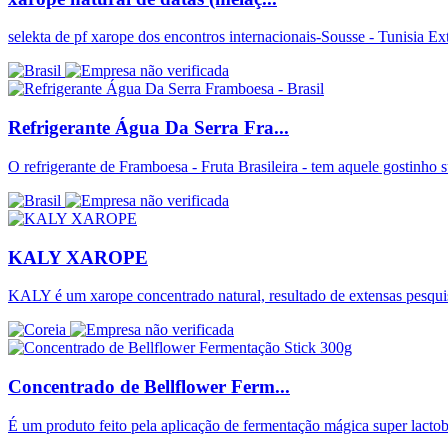
selekta de pf xarope dos encontros internacionais-Sousse - Tunisia Ex
Refrigerante Água Da Serra Fra...
O refrigerante de Framboesa - Fruta Brasileira - tem aquele gostinho s
KALY XAROPE
KALY é um xarope concentrado natural, resultado de extensas pesqui
Concentrado de Bellflower Ferm...
É um produto feito pela aplicação de fermentação mágica super lact