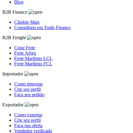
Blog
B2B Finance
Câmbio Mais
Consultoria em Trade Finance
B2B Freight
Cotar Frete
Frete Aéreo
Frete Marítimo LCL
Frete Marítimo FCL
Importador
Como importar
Crie seu perfil
Faça seu pedido
Exportador
Como exportar
Crie seu perfil
Faça sua oferta
Vendedor verificado