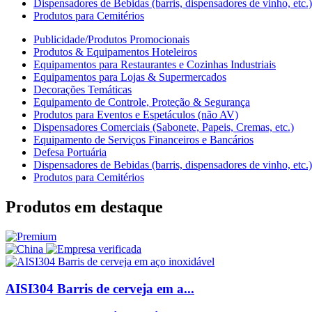
Dispensadores de Bebidas (barris, dispensadores de vinho, etc.)
Produtos para Cemitérios
Publicidade/Produtos Promocionais
Produtos & Equipamentos Hoteleiros
Equipamentos para Restaurantes e Cozinhas Industriais
Equipamentos para Lojas & Supermercados
Decorações Temáticas
Equipamento de Controle, Proteção & Segurança
Produtos para Eventos e Espetáculos (não AV)
Dispensadores Comerciais (Sabonete, Papeis, Cremas, etc.)
Equipamento de Serviços Financeiros e Bancários
Defesa Portuária
Dispensadores de Bebidas (barris, dispensadores de vinho, etc.)
Produtos para Cemitérios
Produtos em destaque
AISI304 Barris de cerveja em a...