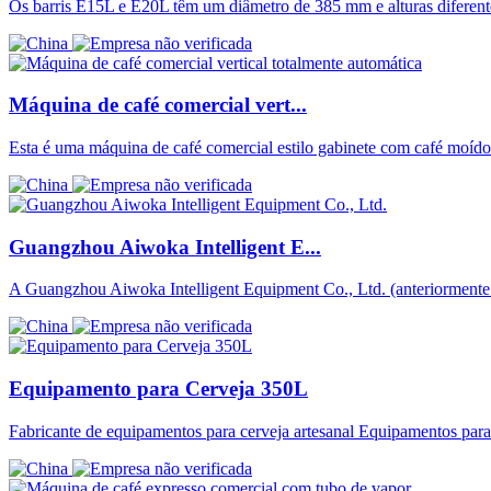
Os barris E15L e E20L têm um diâmetro de 385 mm e alturas diferent
Máquina de café comercial vert...
Esta é uma máquina de café comercial estilo gabinete com café moído
Guangzhou Aiwoka Intelligent E...
A Guangzhou Aiwoka Intelligent Equipment Co., Ltd. (anteriormen
Equipamento para Cerveja 350L
Fabricante de equipamentos para cerveja artesanal Equipamentos para