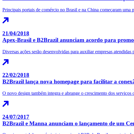
Principais portais de comércio no Brasil e na China começaram uma pa
21/04/2018
Apex-Brasil e B2Brazil anunciam acordo para promoçã
Diversas ações serão desenvolvidas para auxiliar empresas atendidas 
22/02/2018
B2Brazil lança nova homepage para facilitar a conex
O novo design também integra e abrange o crescimento dos serviços o
24/07/2017
B2Brazil e Manna anunciam o lançamento de um Cent