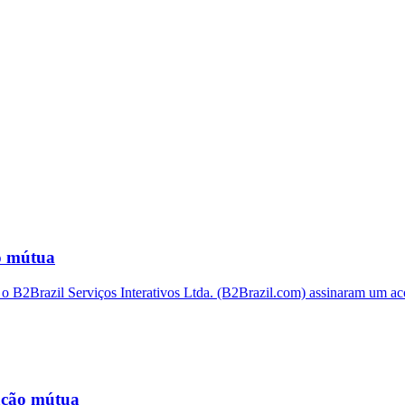
o mútua
Brazil Serviços Interativos Ltda. (B2Brazil.com) assinaram um acor
ação mútua