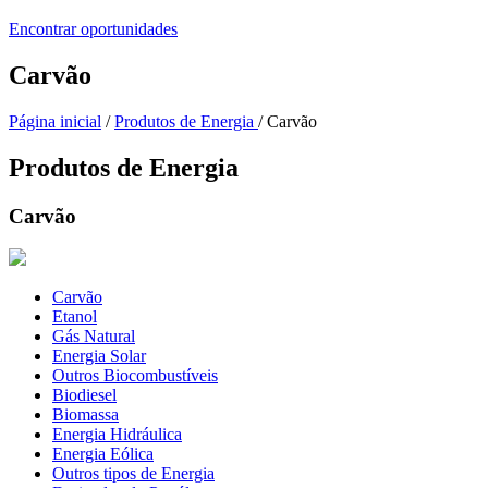
Encontrar oportunidades
Carvão
Página inicial
/
Produtos de Energia
/ Carvão
Produtos de Energia
Carvão
Carvão
Etanol
Gás Natural
Energia Solar
Outros Biocombustíveis
Biodiesel
Biomassa
Energia Hidráulica
Energia Eólica
Outros tipos de Energia