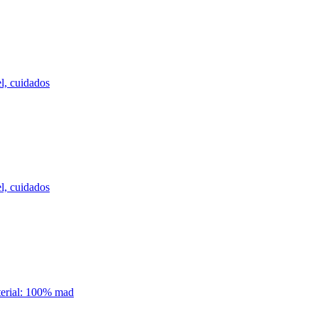
l, cuidados
l, cuidados
terial: 100% mad