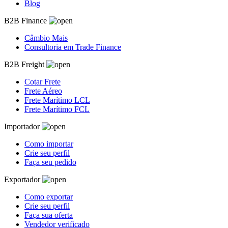
Blog
B2B Finance
Câmbio Mais
Consultoria em Trade Finance
B2B Freight
Cotar Frete
Frete Aéreo
Frete Marítimo LCL
Frete Marítimo FCL
Importador
Como importar
Crie seu perfil
Faça seu pedido
Exportador
Como exportar
Crie seu perfil
Faça sua oferta
Vendedor verificado