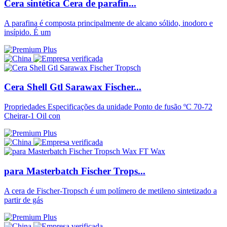
Cera sintética Cera de parafin...
A parafina é composta principalmente de alcano sólido, inodoro e
insípido. É um
Cera Shell Gtl Sarawax Fischer...
Propriedades Especificações da unidade Ponto de fusão ºC 70-72
Cheirar-1 Oil con
para Masterbatch Fischer Trops...
A cera de Fischer-Tropsch é um polímero de metileno sintetizado a
partir de gás