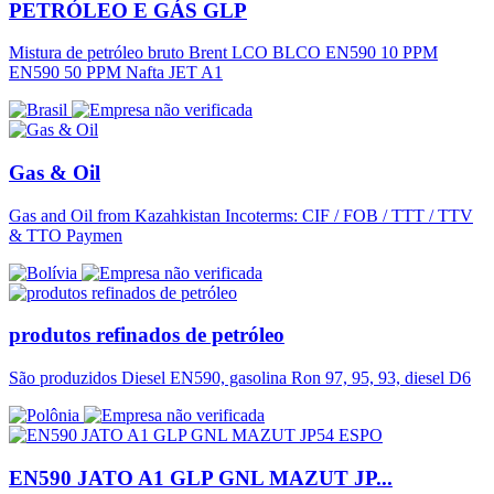
PETRÓLEO E GÁS GLP
Mistura de petróleo bruto Brent LCO BLCO EN590 10 PPM
EN590 50 PPM Nafta JET A1
Gas & Oil
Gas and Oil from Kazahkistan Incoterms: CIF / FOB / TTT / TTV
& TTO Paymen
produtos refinados de petróleo
São produzidos Diesel EN590, gasolina Ron 97, 95, 93, diesel D6
EN590 JATO A1 GLP GNL MAZUT JP...