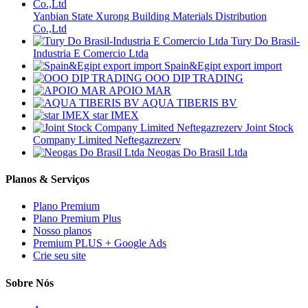
Yanbian State Xurong Building Materials Distribution
Co.,Ltd
Tury Do Brasil-
Industria E Comercio Ltda
Spain&Egipt export import
OOO DIP TRADING
APOIO MAR
AQUA TIBERIS BV
star IMEX
Joint Stock
Company Limited Neftegazrezerv
Neogas Do Brasil Ltda
Planos & Serviços
Plano Premium
Plano Premium Plus
Nosso planos
Premium PLUS + Google Ads
Crie seu site
Sobre Nós