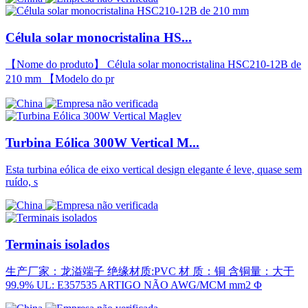
Célula solar monocristalina HS...
【Nome do produto】 Célula solar monocristalina HSC210-12B de
210 mm 【Modelo do pr
Turbina Eólica 300W Vertical M...
Esta turbina eólica de eixo vertical design elegante é leve, quase sem
ruído, s
Terminais isolados
生产厂家：龙溢端子 绝缘材质:PVC 材 质：铜 含铜量：大于
99.9% UL: E357535 ARTIGO NÃO AWG/MCM mm2 Φ