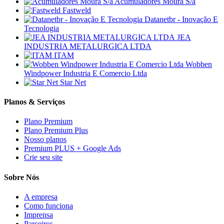
Acumuladores Moura S/a
Fastweld
Datanetbr - Inovação E
Tecnologia
JEA
INDUSTRIA METALURGICA LTDA
ITAM
Wobben
Windpower Industria E Comercio Ltda
Star Net
Planos & Serviços
Plano Premium
Plano Premium Plus
Nosso planos
Premium PLUS + Google Ads
Crie seu site
Sobre Nós
A empresa
Como funciona
Imprensa
Parceiros